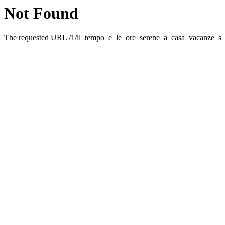
Not Found
The requested URL /1/il_tempo_e_le_ore_serene_a_casa_vacanze_s_g