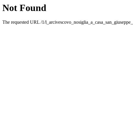
Not Found
The requested URL /1/l_arcivescovo_nosiglia_a_casa_san_giuseppe_5