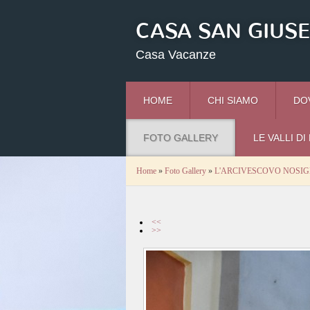
CASA SAN GIUS
Casa Vacanze
HOME
CHI SIAMO
DO
FOTO GALLERY
LE VALLI D
Home
»
Foto Gallery
»
L'ARCIVESCOVO NOSIGL
<<
>>