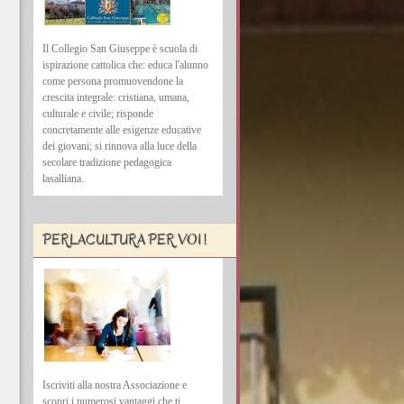
Il Collegio San Giuseppe è scuola di
ispirazione cattolica che: educa l'alunno
come persona promuovendone la
crescita integrale: cristiana, umana,
culturale e civile; risponde
concretamente alle esigenze educative
dei giovani; si rinnova alla luce della
secolare tradizione pedagogica
lasalliana.
PERLACULTURA PER VOI !
Iscriviti alla nostra Associazione e
scopri i numerosi vantaggi che ti