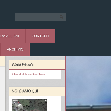
 LASALLIANI
CONTATTI
ARCHIVIO
World Friend's
Good night and God bless
NOI SIAMO QUI